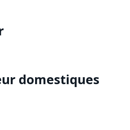
r
eur domestiques