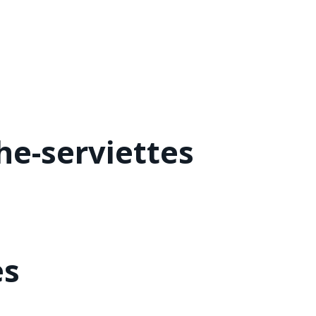
he-serviettes
es