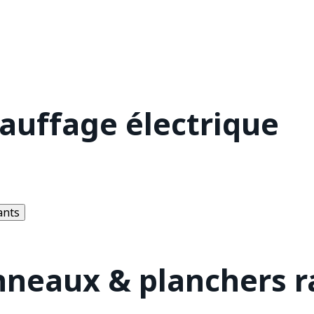
hauffage électrique
ants
nneaux & planchers 