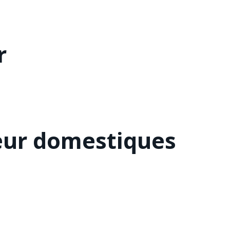
r
eur domestiques