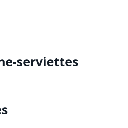
he-serviettes
es