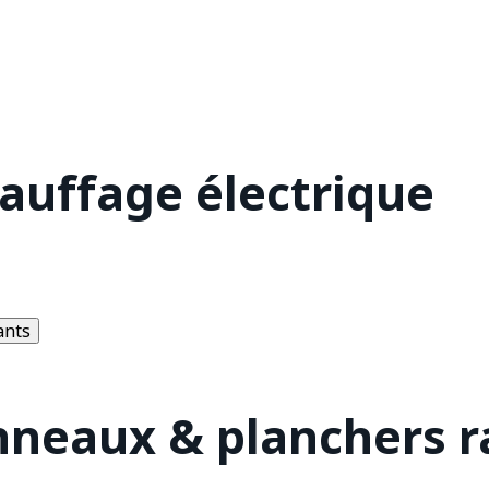
hauffage électrique
ants
nneaux & planchers 