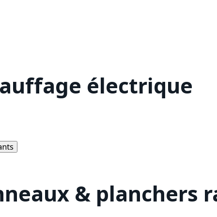
hauffage électrique
ants
nneaux & planchers 