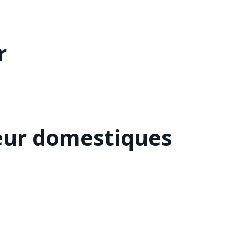
r
eur domestiques