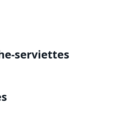
he-serviettes
es