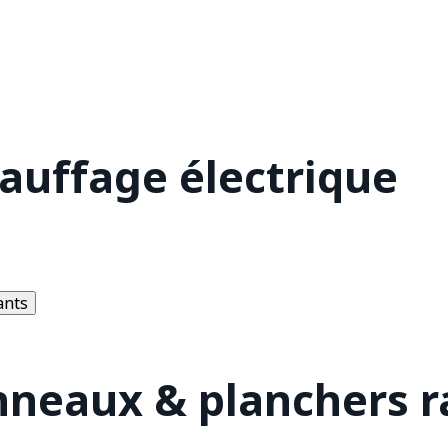
hauffage électrique
ants
nneaux & planchers 