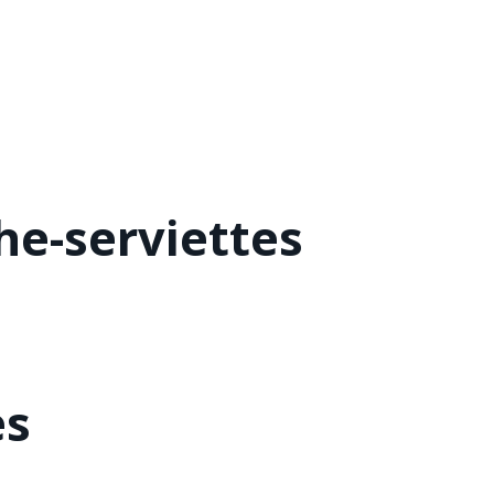
he-serviettes
es