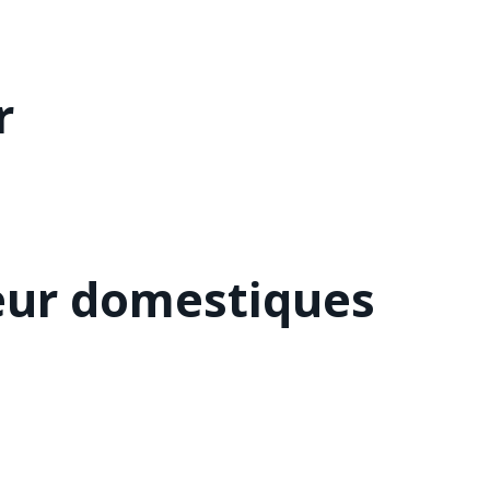
r
eur domestiques