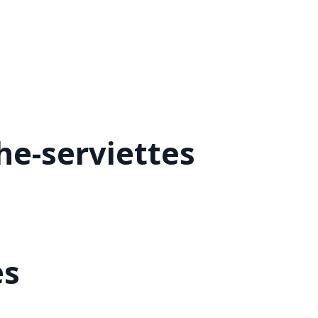
he-serviettes
es