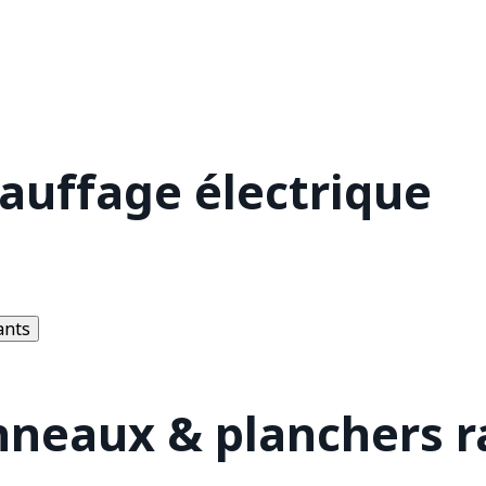
hauffage électrique
ants
nneaux & planchers 