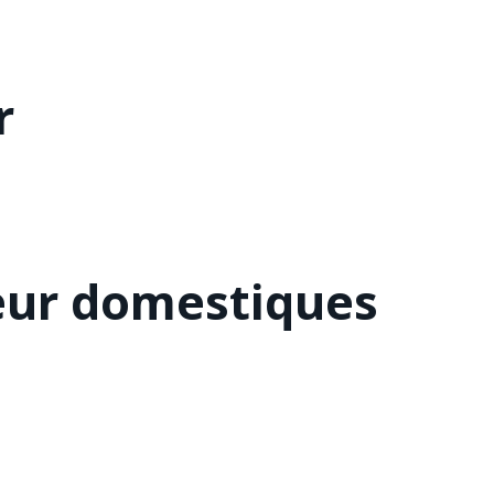
r
eur domestiques