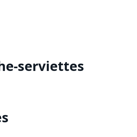
he-serviettes
es