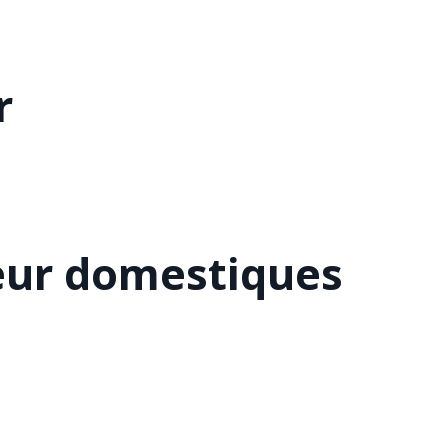
r
eur domestiques