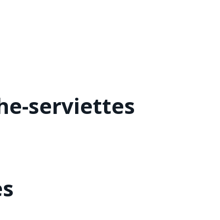
he-serviettes
es