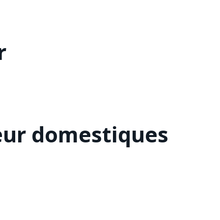
r
eur domestiques