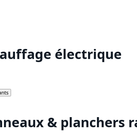
hauffage électrique
ants
nneaux & planchers 