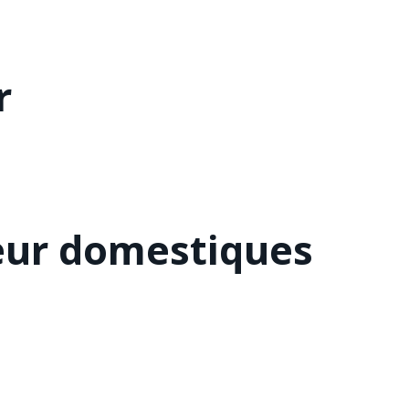
r
eur domestiques