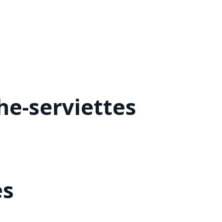
he-serviettes
es