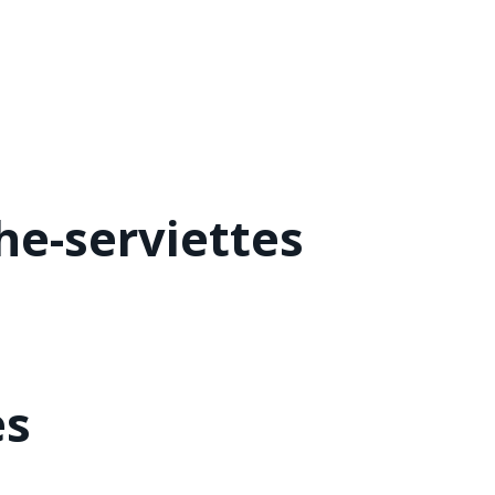
he-serviettes
es