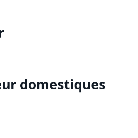
r
eur domestiques