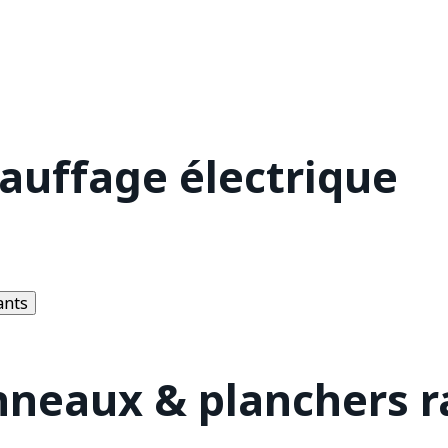
hauffage électrique
ants
nneaux & planchers 