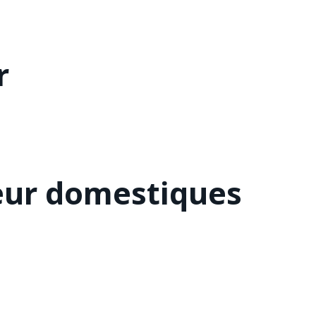
r
eur domestiques