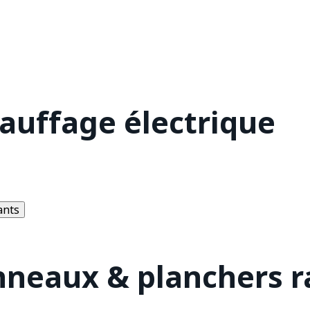
hauffage électrique
ants
nneaux & planchers 