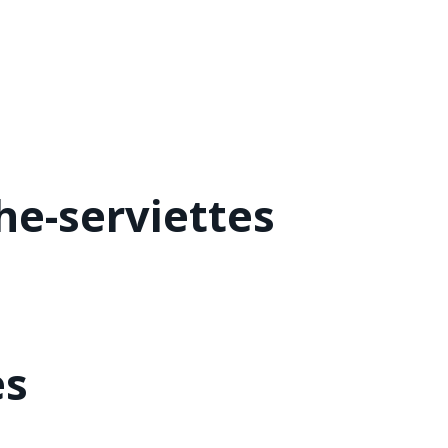
he-serviettes
es