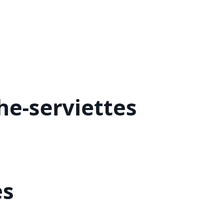
he-serviettes
es