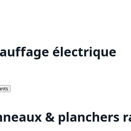
hauffage électrique
ants
nneaux & planchers 