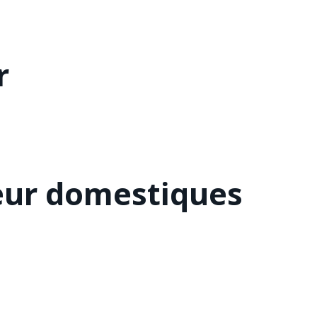
r
eur domestiques