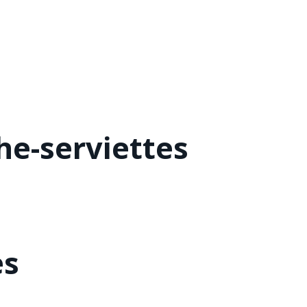
he-serviettes
es