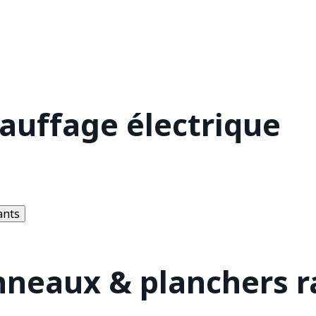
hauffage électrique
ants
nneaux & planchers 