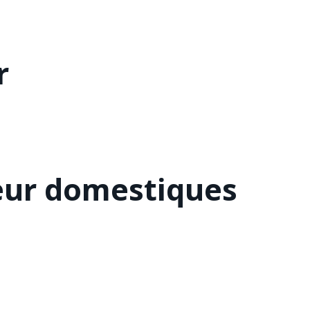
r
eur domestiques