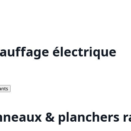
hauffage électrique
ants
nneaux & planchers 