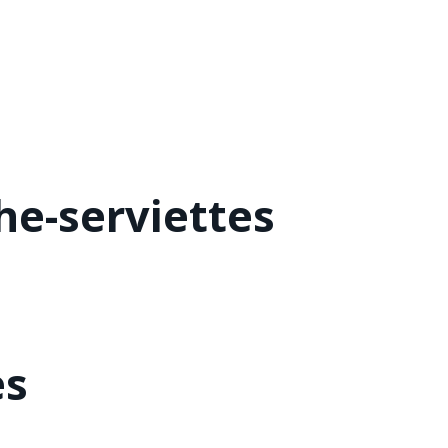
he-serviettes
es