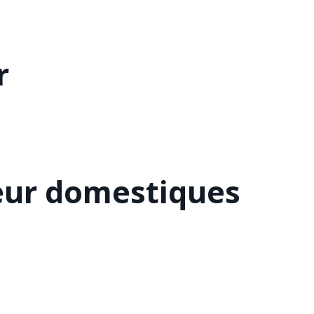
r
eur domestiques