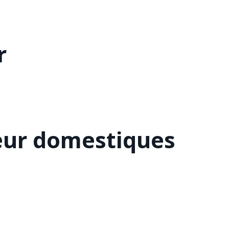
r
eur domestiques