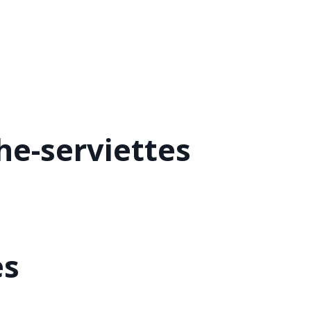
he-serviettes
es