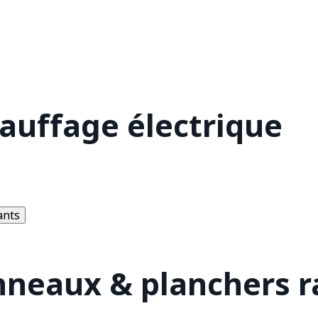
hauffage électrique
ants
nneaux & planchers 