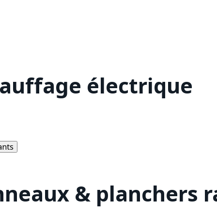
hauffage électrique
ants
nneaux & planchers 