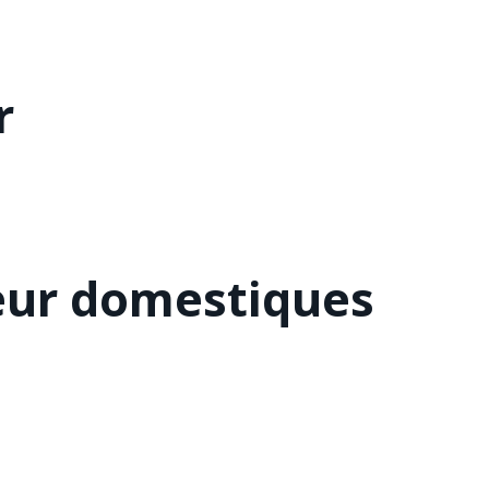
r
eur domestiques