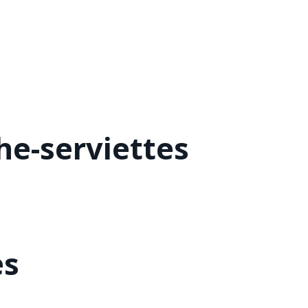
he-serviettes
es