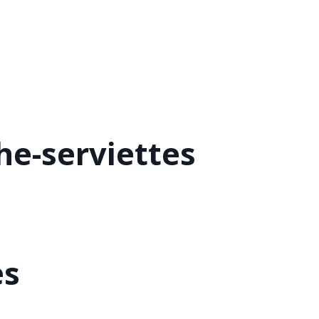
he-serviettes
es