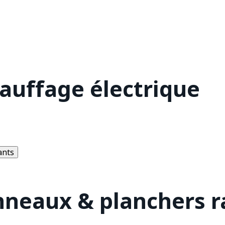
hauffage électrique
ants
nneaux & planchers 