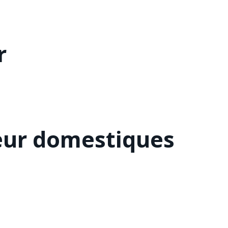
r
eur domestiques