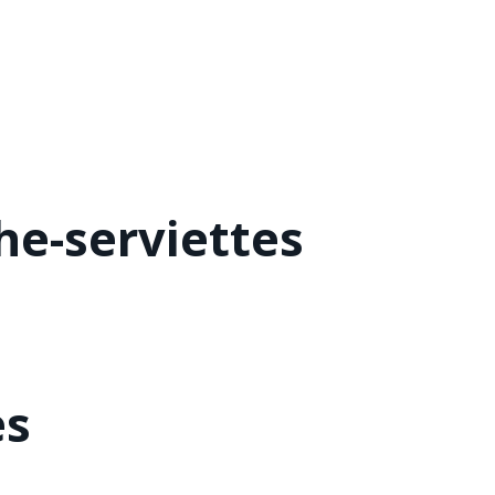
he-serviettes
es