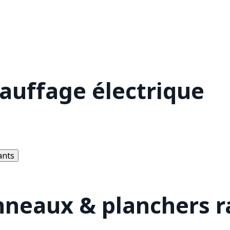
hauffage électrique
ants
nneaux & planchers 