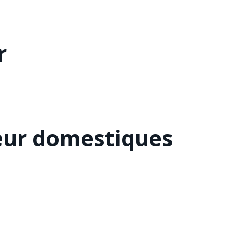
r
eur domestiques