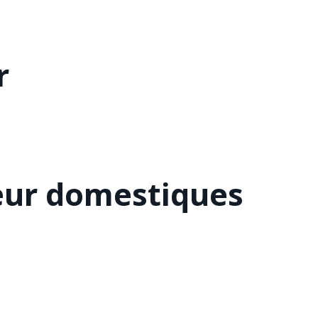
r
eur domestiques