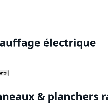
hauffage électrique
ants
nneaux & planchers 