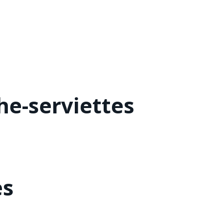
he-serviettes
es